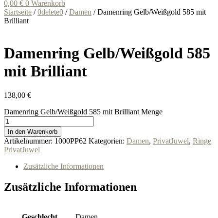
0,00
€
0
Warenkorb
Startseite
/
0delete0
/
Damen
/ Damenring Gelb/Weißgold 585 mit
Brilliant
Damenring Gelb/Weißgold 585
mit Brilliant
138,00
€
Damenring Gelb/Weißgold 585 mit Brilliant Menge
In den Warenkorb
Artikelnummer:
1000PP62
Kategorien:
Damen
,
PrivatJuwel
,
Ringe
PrivatJuwel
Zusätzliche Informationen
Zusätzliche Informationen
Geschlecht
Damen